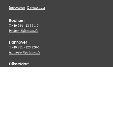
Impressum
Datenschutz
Bochum
T +49 234 - 43 88 1-0
bochum@ftstudio.de
Hannover
T +49 511 - 123 326-0
hannover@ftstudio.de
Düsseldorf
T +49 211 - 87 585-0
duesseldorf@ftstudio.de
Hamburg
T +49 40-879 786-0
hamburg@ftstudio.de
Sensoriklabor Hannover
T +49 511 - 123 326-0
sensorik@ftstudio.de